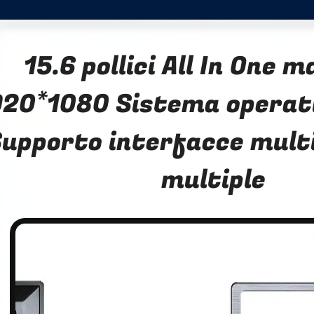
15.6 pollici All In One 
920*1080 Sistema operat
upporto interfacce multi
multiple