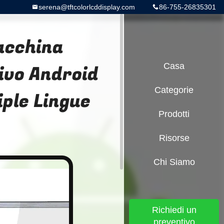
serena@tftcolorlcddisplay.com
86-755-26835301
macchina
ivo Android
Casa
Categorie
ple Lingue
Prodotti
Risorse
Chi Siamo
Richiedi un
preventivo