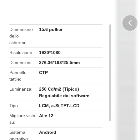
Dimensione
15.6 pollici
dello
butto
schermo
Risoluzione
1920*1080
Dimensioni
376.36*193*25.5mm
Pannello
CTP
tattile
Luminanza
250 Cd/m2 (Tipico)
Regolabile dal software
Tipo
LCM, a-Si TFT-LCD
Migliore vista
Alle 12
su
Sistema
Android
operativo