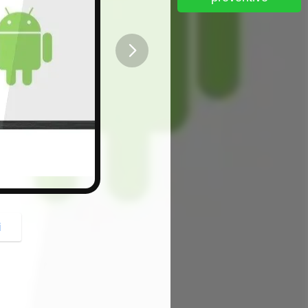
button
i