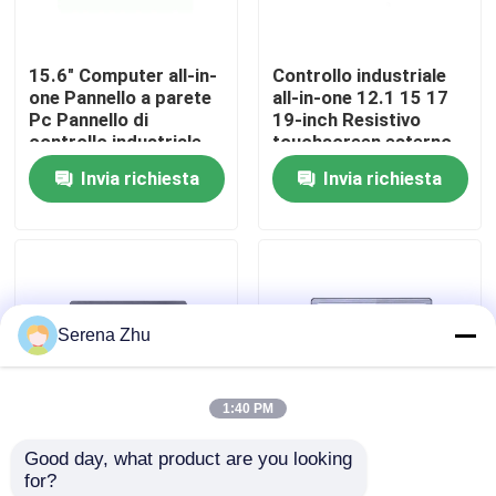
Su di noi
15.6" Computer all-in-
Controllo industriale
one Pannello a parete
all-in-one 12.1 15 17
Pc Pannello di
19-inch Resistivo
Visita alla fabbrica
controllo industriale
touchscreen esterno
Touchscreen
incorporato
Invia richiesta
Invia richiesta
Computer all-in-one
Controllo Qualità
Contattaci
Serena Zhu
Notizie
1:40 PM
Richiedi un preventivo
Good day, what product are you looking 
10.4/12.1/15/17/19
15.6 pollici All In One
for?
Computer tutti compresi
pollici Embedded
macchina 1920*1080