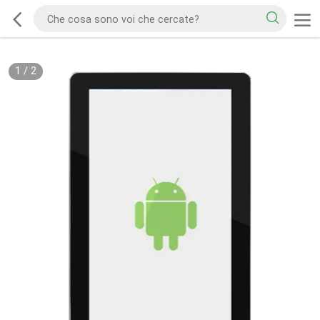
1
/
2