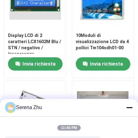
Su di noi
Display LCD di 2
10Moduli di
Visita alla fabbrica
caratteri LCX1602M Blu /
visualizzazione LCD da 4
STN / negativo /
pollici Tm104sdh01-00
trasparenza
Controllo Qualità
Invia richiesta
Invia richiesta
Contattaci
Notizie
Serena Zhu
Richiedi un preventivo
11:46 PM
Computer tutti compresi