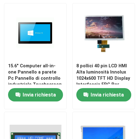
15.6" Computer all-in-
8 pollici 40 pin LCD HMI
one Pannello a parete
Alta luminosità Innolux
Pc Pannello di controllo
1024x600 TFT HD Display
industriale Touchscreen
Interfaccia FPC Per
Computer all-in-one
Tablet PC
Invia richiesta
Invia richiesta
Casa
Prodotti
Video