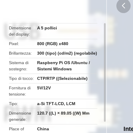
butto
Dimensione
A 5 pollici
del display
Pixel
800 (RGB) x480
Brillantezza
300 (tipo) (cd/m2) (regolabile)
Sistema di
Raspberry Pi OS /Ubuntu /
sostegno
Sistemi Windows
Tipo di tocco
CTP/RTP ((Selezionabile)
Fornitura di
5V/12V
tensione
Tipo
a-Si TFT-LCD, LCM
Dimensione
120.7 ((L) × 89.05 ((W) Mm
generale
Int
Place of
China