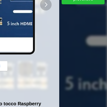
button
i
vo tocco Raspberry