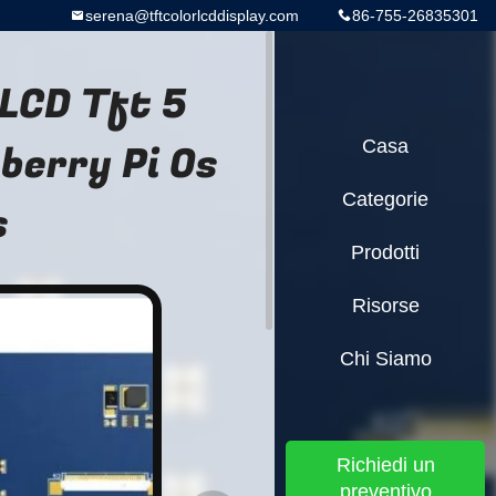
serena@tftcolorlcddisplay.com
86-755-26835301
 LCD Tft 5
pberry Pi Os
Casa
Categorie
s
Prodotti
Risorse
Chi Siamo
Richiedi un
preventivo