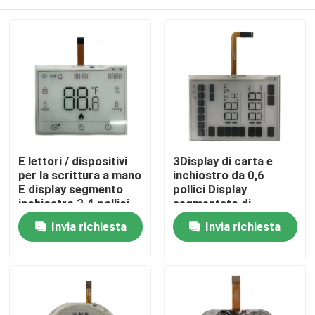
E lettori / dispositivi
3Display di carta e
per la scrittura a mano
inchiostro da 0,6
E display segmento
pollici Display
inchiostro 3.4 pollici
segmentato di
dimensione
inchiostro e inchiostro
Casa
Invia richiesta
Invia richiesta
personalizzata
personalizzato
Prodotti
Video