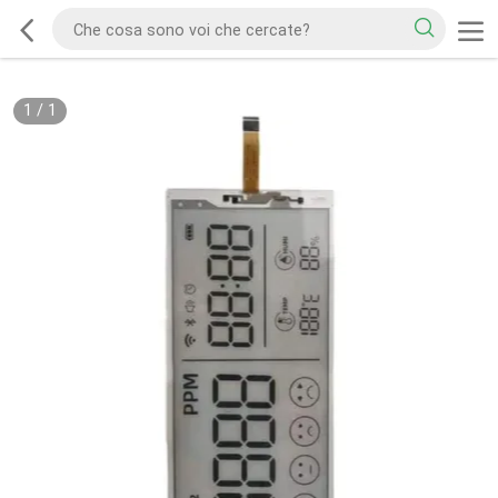
1
/
1