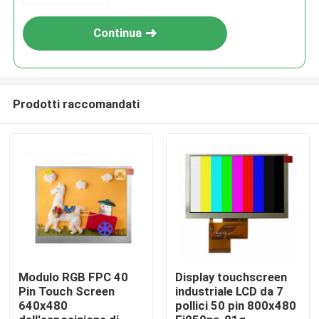
Continua
Prodotti raccomandati
Casa
Prodotti
Modulo RGB FPC 40
Display touchscreen
Pin Touch Screen
industriale LCD da 7
640x480
pollici 50 pin 800x480
Video