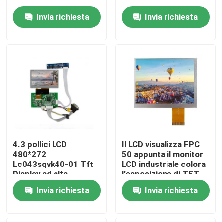
dell'esposizione di
Ej050na-01g
At056tn53 V.1 TFT
Invia richiesta
Invia richiesta
LCD
Su di noi
Visita alla fabbrica
Controllo Qualità
Contattaci
4.3 pollici LCD
Il LCD visualizza FPC
Notizie
480*272
50 appunta il monitor
Lc043sqvk40-01 Tft
LCD industriale colora
Display ad alta
l'esposizione di TFT
risoluzione Ttl
Richiedi un preventivo
Invia richiesta
Invia richiesta
Computer tutti compresi