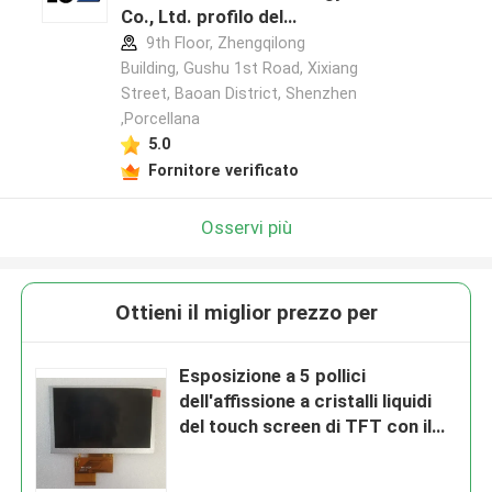
Co., Ltd. profilo del
produttore
9th Floor, Zhengqilong
Building, Gushu 1st Road, Xixiang
Street, Baoan District, Shenzhen
,Porcellana
5.0
Fornitore verificato
Osservi più
Ottieni il miglior prezzo per
Esposizione a 5 pollici
dell'affissione a cristalli liquidi
del touch screen di TFT con il
modulo parallelo di RGB
800*480