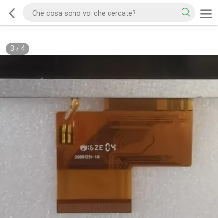
3
/
4