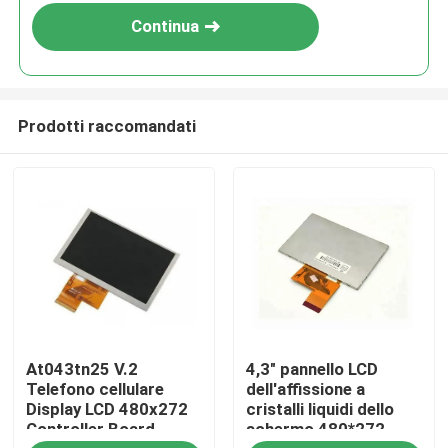
Continua
Prodotti raccomandati
Casa
At043tn25 V.2
4,3" pannello LCD
Prodotti
Telefono cellulare
dell'affissione a
Display LCD 480x272
cristalli liquidi dello
Controller Board
schermo 480*272
Video