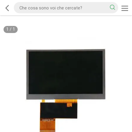
1
/
1