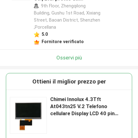
produttore
9th Floor, Zhengqilong
Building, Gushu 1st Road, Xixiang
Street, Baoan District, Shenzhen
,Porcellana
5.0
Fornitore verificato
Osservi più
Ottieni il miglior prezzo per
Chimei Innolux 4.3Tft
At043tn25 V.2 Telefono
cellulare Display LCD 40 pin
touch screen