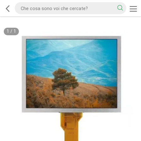
1
/
1