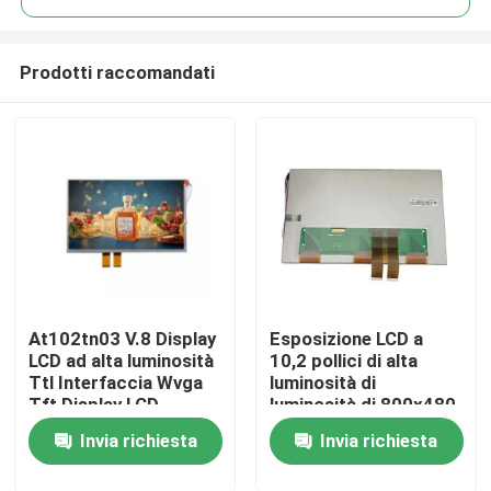
Prodotti raccomandati
At102tn03 V.8 Display
Esposizione LCD a
Casa
LCD ad alta luminosità
10,2 pollici di alta
Ttl Interfaccia Wvga
luminosità di
Tft Display LCD
luminosità di 800x480
Prodotti
Innolux At102tn03 V.8
Invia richiesta
Invia richiesta
per attrezzatura
medica
Video