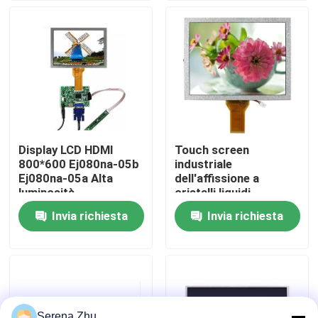
Su di noi
Visita alla fabbrica
Controllo Qualità
Display LCD HDMI
Touch screen
800*600 Ej080na-05b
industriale
Contattaci
Ej080na-05a Alta
dell'affissione a
luminosità
cristalli liquidi
dell'esposizione
Invia richiesta
Invia richiesta
Notizie
800*600
dell'affissione a
cristalli liquidi di 8" Tft
Ej080na-05a
Richiedi un preventivo
Computer tutti compresi
Serena Zhu