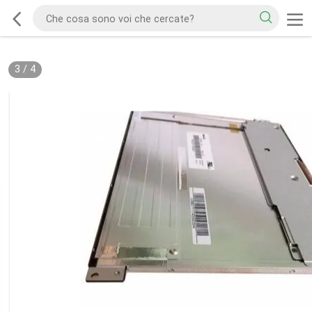
3
/
4