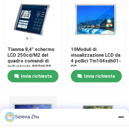
Su di noi
Visita alla fabbrica
Tianma 8,4" schermo
10Moduli di
Controllo Qualità
LCD 250cd/M2 del
visualizzazione LCD da
quadro comandi di
4 pollici Tm104sdh01-
industriale 800*600
00
Contattaci
Invia richiesta
Invia richiesta
Notizie
Richiedi un preventivo
Serena Zhu
Computer tutti compresi