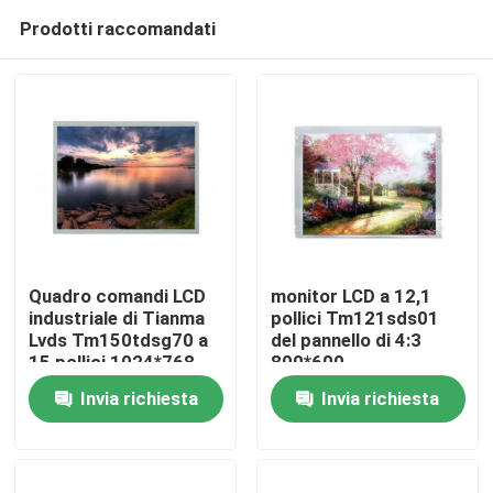
Prodotti raccomandati
Quadro comandi LCD
monitor LCD a 12,1
industriale di Tianma
pollici Tm121sds01
Lvds Tm150tdsg70 a
del pannello di 4:3
Casa
15 pollici 1024*768
800*600
Invia richiesta
Invia richiesta
Prodotti
Video