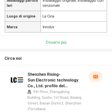
Imballaggi partico
Imballaggio originale, imballaggio con
lari
venzionale
Luogo di origine
La Cina
Marca
Innolux
Osservi più
Circa noi
Shenzhen Rising-
Sun Electronic technology
Co., Ltd. profilo del
produttore
9th Floor, Zhengqilong
Building, Gushu 1st Road, Xixiang
Street, Baoan District, Shenzhen
,Porcellana